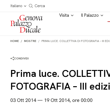
Salta al contenuto
Cerca in tutto il sito
Italiano
Cerca
Visita
Il Palazzo
HOME
MOSTRE
PRIMA LUCE. COLLETTIVA DI FOTOGRAFIA – III ED
CONDIVIDI
Prima luce. COLLETTI
FOTOGRAFIA – III ediz
03 Ott 2014 — 19 Ott 2014, ore 00:00