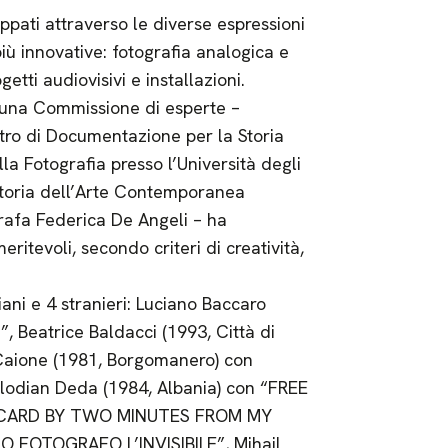
uppati attraverso le diverse espressioni
più innovative: fotografia analogica e
getti audiovisivi e installazioni.
 una Commissione di esperte –
tro di Documentazione per la Storia
la Fotografia presso l’Università degli
 Storia dell’Arte Contemporanea
grafa Federica De Angeli – ha
eritevoli, secondo criteri di creatività,
aliani e 4 stranieri: Luciano Baccaro
”, Beatrice Baldacci (1993, Città di
Caione (1981, Borgomanero) con
odian Deda (1984, Albania) con “FREE
OSTCARD BY TWO MINUTES FROM MY
“IO FOTOGRAFO L’INVISIBILE”, Mihail