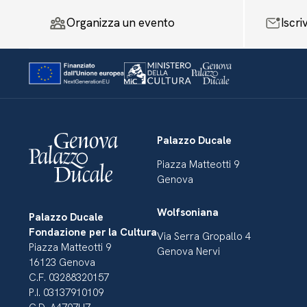
Organizza un evento
Iscri
Palazzo Ducale
Piazza Matteotti 9
Genova
Wolfsoniana
Palazzo Ducale
Fondazione per la Cultura
Via Serra Gropallo 4
Piazza Matteotti 9
Genova Nervi
16123 Genova
C.F. 03288320157
P.I. 03137910109