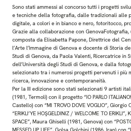
Sono stati ammessi al concorso tutti i progetti svil
e tecniche della fotografia, dalle tradizionali alle 
digitale, a colori e in bianco e nero, fotoritocco, pro
Grazie alla collaborazione con GenovaFotografia,
composta da Elisabetta Papone, Direttrice del Cen
l’Arte l’Immagine di Genova e docente di Storia del
Studi di Genova, da Paola Valenti, Ricercatrice in
dell’Università degli Studi di Genova, e dalla foto
selezionato tra i numerosi progetti pervenuti i più m
ricerca, innovazione e contemporaneità.
Per la III edizione sono stati selezionati 9 artisti it
(1981, Termoli) con il progetto “IO PARLO ITALIANO!
Castello) con “MI TROVO DOVE VOGLIO”, Giorgio 
“ERIKLI’YE HOŞGELDINIZ / WELCOME TO ERIKLI”, Kl
SPACE”, Maura Ghiselli (1981, Genova) con “P
MESSED UP LIFE”, Golsa Golchini (1986, Iran) con 