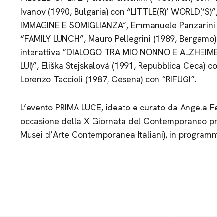
Ivanov (1990, Bulgaria) con “LITTLE(R)’ WORLD(‘S)
IMMAGINE E SOMIGLIANZA”, Emmanuele Panzarini (1
“FAMILY LUNCH”, Mauro Pellegrini (1989, Bergamo) 
interattiva “DIALOGO TRA MIO NONNO E ALZHEIM
LUI)”, Eliška Stejskalová (1991, Repubblica Ceca) con l
Lorenzo Taccioli (1987, Cesena) con “RIFUGI”.
L’evento PRIMA LUCE, ideato e curato da Angela Fe
occasione della X Giornata del Contemporaneo p
Musei d’Arte Contemporanea Italiani), in program