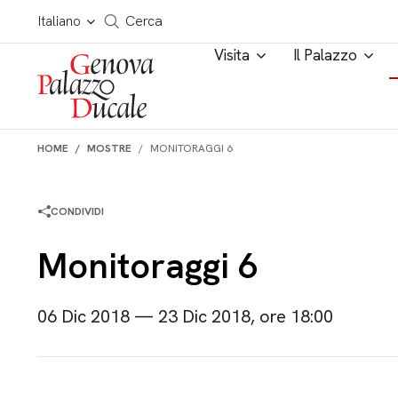
Salta al contenuto
Cerca in tutto il sito
Italiano
Cerca
Visita
Il Palazzo
HOME
MOSTRE
MONITORAGGI 6
CONDIVIDI
Monitoraggi 6
06 Dic 2018 — 23 Dic 2018, ore 18:00