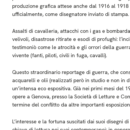
produzione grafica attese anche dal 1916 al 1918 s
ufficialmente, come disegnatore inviato di stampa.
Assalti di cavalleria, attacchi con i gas e bombarda
velivoli, disastrose ritirate e esodi di profughi: l’i
testimoniò come le atrocità e gli orrori della gue
vivente (fanti, piloti, civili in fuga, cavalli).
Questo straordinario reportage di guerra, che const
acquarelli e olii (realizzati però in studio e non in 
un’intensa eco espositiva. Già nei primi mesi del 19
opere a Genova, presso la Società di Letture e Conv
termine del conflitto da altre importanti esposizioni 
L’interesse e la fortuna suscitati dai suoi disegni 
chiave di lettura nei suoi contemporanei: in gener