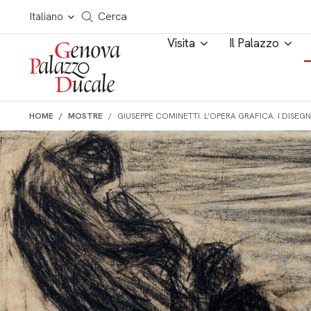
Salta al contenuto
Cerca in tutto il sito
Italiano
Cerca
Visita
Il Palazzo
HOME
MOSTRE
GIUSEPPE COMINETTI. L’OPERA GRAFICA. I DISEGN