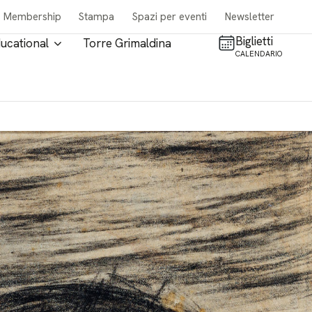
Membership
Stampa
Spazi per eventi
Newsletter
Biglietti
ucational
Torre Grimaldina
CALENDARIO