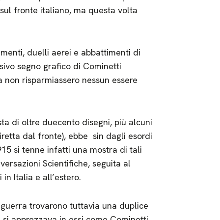
ul fronte italiano, ma questa volta
menti, duelli aerei e abbattimenti di
ncisivo segno grafico di Cominetti
rra non risparmiassero nessun essere
a di oltre duecento disegni, più alcuni
diretta dal fronte), ebbe sin dagli esordi
15 si tenne infatti una mostra di tali
ersazioni Scientifiche, seguita al
in Italia e all’estero.
di guerra trovarono tuttavia una duplice
e si apprezzava in essi come Cominetti