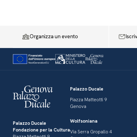
Organizza un evento
Iscri
Palazzo Ducale
Piazza Matteotti 9
Genova
Wolfsoniana
Palazzo Ducale
Fondazione per la Cultura
Via Serra Gropallo 4
Piazza Matteotti 9