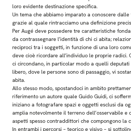
loro evidente destinazione specifica.
Un tema che abbiamo imparato a conoscere dalle t
grazie al quale rintracciamo una definizione precis
Per Augé deve possedere tre caratteristiche fondam
da contrassegnare l’identità di chi ci abita; relazion
reciproci tra i soggetti, in funzione di una loro co
deve cioè ricordare all’individuo le proprie radici.
ci circondano, in particolar modo a quelli deputati 
libero, dove le persone sono di passaggio, vi sost
abita.
Allo stesso modo, spostandoci in ambito prettame
riferimento un autore quale Guido Guidi, ci sofferm
iniziano a fotografare spazi e oggetti esclusi da ogn
amplia notevolmente il terreno dell’osservabile e 
aspetti spesso contraddittori che compongono la 
In entrambi i percorsi – teorico e visivo – si sotto