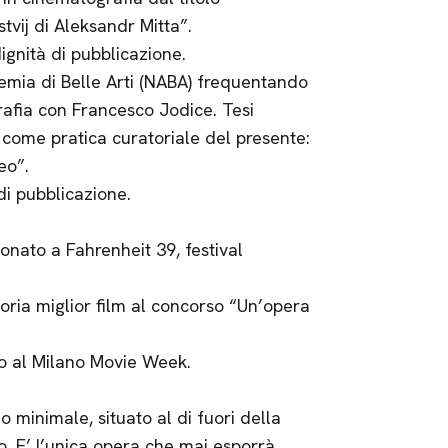
tvij di Aleksandr Mitta”.
ignità di pubblicazione.
emia di Belle Arti (NABA) frequentando
ografia con Francesco Jodice. Tesi
 come pratica curatoriale del presente:
eo”.
di pubblicazione.
onato a Fahrenheit 39, festival
goria miglior film al concorso “Un’opera
to al Milano Movie Week.
 minimale, situato al di fuori della
o. E’ l’unica opera che mai esporrà