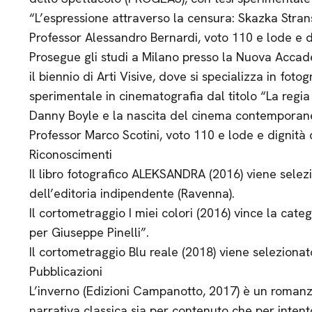
“L’espressione attraverso la censura: Skazka Strans
Professor Alessandro Bernardi, voto 110 e lode e d
Prosegue gli studi a Milano presso la Nuova Accad
il biennio di Arti Visive, dove si specializza in fot
sperimentale in cinematografia dal titolo “La regia
Danny Boyle e la nascita del cinema contemporan
Professor Marco Scotini, voto 110 e lode e dignità 
Riconoscimenti
Il libro fotografico ALEKSANDRA (2016) viene selezi
dell’editoria indipendente (Ravenna).
Il cortometraggio I miei colori (2016) vince la cate
per Giuseppe Pinelli”.
Il cortometraggio Blu reale (2018) viene seleziona
Pubblicazioni
L’inverno (Edizioni Campanotto, 2017) è un romanzo
narrativa classica sia per contenuto che per intent