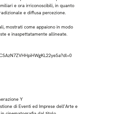
iliari e ora irriconoscibili, in quanto
radizionale e diffusa percezione.
eali, mostrati come appaiono in modo
oste e inaspettatamente allineate.
AACSAzN7ZVHHpiHWgKL22yeSa?dl=0
nerazione Y
stione di Eventi ed Imprese dell’Arte e
in cinematografia dal titolo