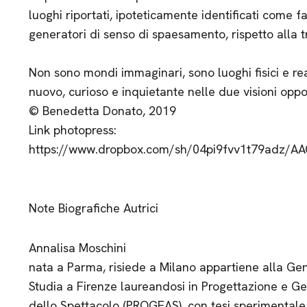
luoghi riportati, ipoteticamente identificati come fam
generatori di senso di spaesamento, rispetto alla t
Non sono mondi immaginari, sono luoghi fisici e r
nuovo, curioso e inquietante nelle due visioni opp
© Benedetta Donato, 2019
Link photopress:
https://www.dropbox.com/sh/04pi9fvv1t79adz/
Note Biografiche Autrici
Annalisa Moschini
nata a Parma, risiede a Milano appartiene alla Ge
Studia a Firenze laureandosi in Progettazione e Ge
dello Spettacolo (PROGEAS), con tesi sperimentale 