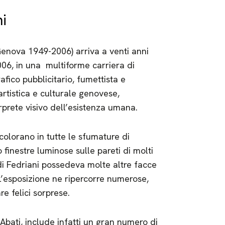
i
Genova 1949-2006) arriva a venti anni
2006, in una multiforme carriera di
rafico pubblicitario, fumettista e
artistica e culturale genovese,
prete visivo dell’esistenza umana.
colorano in tutte le sfumature di
o finestre luminose sulle pareti di molti
 di Fedriani possedeva molte altre facce
’esposizione ne ripercorre numerose,
e felici sorprese.
 Abati, include infatti un gran numero di