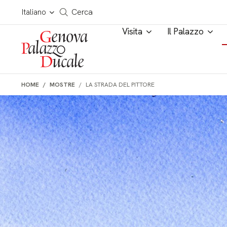
Salta al contenuto
Cerca in tutto il sito
Italiano
Cerca
Visita
Il Palazzo
HOME
MOSTRE
LA STRADA DEL PITTORE