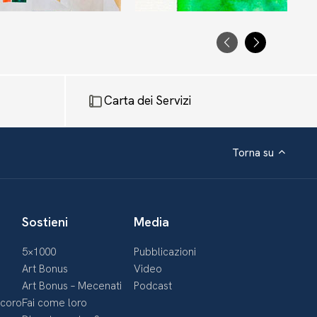
La casa nel bosco, 1987
PRECEDENTE
SUCCESS
Carta dei Servizi
Torna su
Sostieni
Media
5×1000
Pubblicazioni
Art Bonus
Video
Art Bonus – Mecenati
Podcast
ecoro
Fai come loro