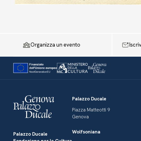
senza data, senza titolo
Organizza un evento
Iscri
Palazzo Ducale
Piazza Matteotti 9
Genova
Wolfsoniana
Palazzo Ducale