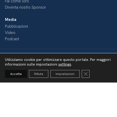
Fai come loro
Diventa nostro Sponsor
Media
Pubblicazioni
Video
Podcast
Utilizziamo cookie per ottimizzare questo portale. Per maggiori
informazioni sulle impostazioni
settings
Close GDPR Cooki
Accetta
Rifiuta
Impostazioni
Dichiarazione di accessibilità
Amministrazione Trasparente
Lavora con noi