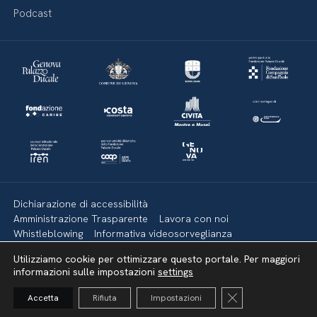
Podcast
Dichiarazione di accessibilità
Amministrazione Trasparente
Lavora con noi
Whistleblowing
Informativa videosorveglianza
Politica della privacy & Cookies
Policy social media
Utilizziamo cookie per ottimizzare questo portale. Per maggiori
Mappa del sito
informazioni sulle impostazioni
settings
Close GDPR Cooki
Accetta
Rifiuta
Impostazioni
Torna su