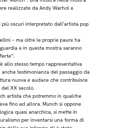
pere realizzate da Andy Warhol e
i più oscuri interpretato dall’artista pop
lini – ma oltre le proprie paure ha
nguardia e in questa mostra saranno
ferte”.
 è allo stesso tempo rappresentativa
ma anche testimonianza del passaggio da
ittura nuova e audace che contribuisce
 del XX secolo.
nch artista che potremmo in qualche
teva fino ad allora. Munch si oppone
ogica quasi anarchica, si mette in
aturalismo per inventarsi una forma di
sin dalla sua infanzia gli è stato