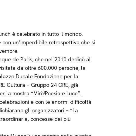
nch è celebrato in tutto il mondo.
 con un’imperdibile retrospettiva che si
ovembre.
heque de Paris, che nel 2010 dedicò al
sitata da oltre 600.000 persone, la
lazzo Ducale Fondazione per la
RE Cultura – Gruppo 24 ORE, già
r la mostra “Mirò!Poesia e Luce”.
elebrazioni e con le enormi difficoltà
dichiarano gli organizzatori – “La
raordinarie, concesse dai più
fter Munch”: una mostra nella mostra