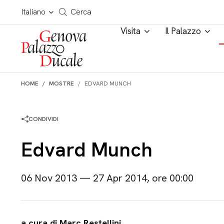
Salta al contenuto
Cerca in tutto il sito
Italiano
Cerca
Visita
Il Palazzo
HOME
MOSTRE
EDVARD MUNCH
CONDIVIDI
Edvard Munch
06 Nov 2013 — 27 Apr 2014, ore 00:00
a cura di Marc Restellini