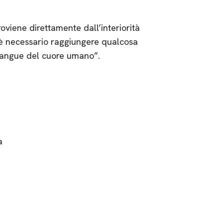
oviene direttamente dall’interiorità
e è necessario raggiungere qualcosa
l sangue del cuore umano”.
a