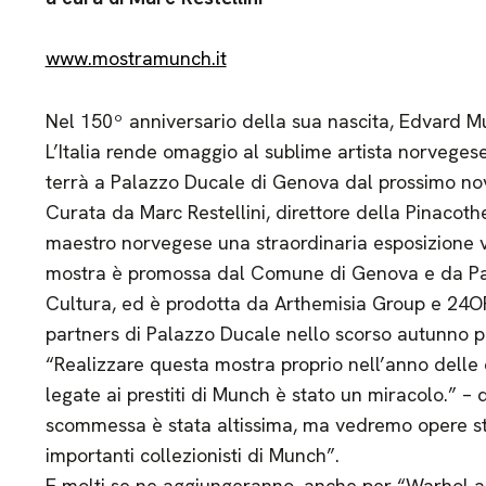
www.mostramunch.it
Nel 150º anniversario della sua nascita, Edvard Mu
L’Italia rende omaggio al sublime artista norvegese
terrà a Palazzo Ducale di Genova dal prossimo n
Curata da Marc Restellini, direttore della Pinacot
maestro norvegese una straordinaria esposizione vi
mostra è promossa dal Comune di Genova e da Pa
Cultura, ed è prodotta da Arthemisia Group e 24O
partners di Palazzo Ducale nello scorso autunno pe
“Realizzare questa mostra proprio nell’anno delle c
legate ai prestiti di Munch è stato un miracolo.” – 
scommessa è stata altissima, ma vedremo opere st
importanti collezionisti di Munch”.
E molti se ne aggiungeranno, anche per “Warhol a