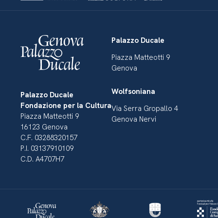
Palazzo Ducale
Piazza Matteotti 9
Genova
Wolfsoniana
Palazzo Ducale
Fondazione per la Cultura
Via Serra Gropallo 4
Piazza Matteotti 9
Genova Nervi
16123 Genova
C.F. 03288320157
P.I. 03137910109
C.D. A4707H7