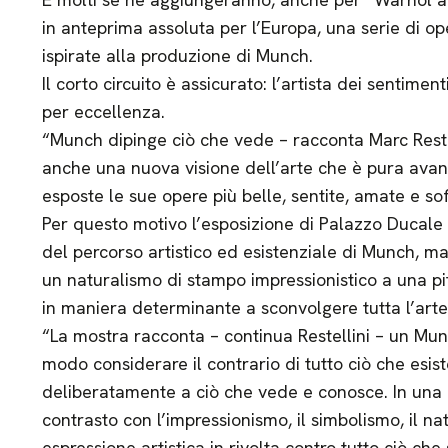
in anteprima assoluta per l’Europa, una serie di o
ispirate alla produzione di Munch.
Il corto circuito è assicurato: l’artista dei sentiment
per eccellenza.
“Munch dipinge ciò che vede – racconta Marc Restel
anche una nuova visione dell’arte che è pura ava
esposte le sue opere più belle, sentite, amate e sof
Per questo motivo l’esposizione di Palazzo Ducale
del percorso artistico ed esistenziale di Munch, 
un naturalismo di stampo impressionistico a una p
in maniera determinante a sconvolgere tutta l’arte
“La mostra racconta – continua Restellini – un Mu
modo considerare il contrario di tutto ciò che esis
deliberatamente a ciò che vede e conosce. In una l
contrasto con l’impressionismo, il simbolismo, il n
espressione artistica in rivolta contro tutto ciò che 