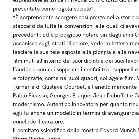
presentato come regola sociale”.
“È sorprendente scorgere così presto nella storia 
staccarsi da tutte le convenzioni alle quali ci aveva
precedenti; ed è prodigioso notare sin dagli anni 
accanisca sugli strati di colore, vederlo letteralmen
lasciare le sue tele esposte alla pioggia e alla nev
film muti all’interno dei suoi dipinti e dei suoi lav
l’audacia con cui sopprime i confini tra i supporti e 
e fotografie, come nei suoi quadri, collage e film. 
Turner e di Gustave Courbet, è l’anello mancante 
Pablo Picasso, Georges Braque, Jean Dubuffet e Ja
modernismo. Autentico innovatore per quanto riguar
egli fu anche un modello in termini di avanguardia 
conclude il curatore.
Il comitato scientifico della mostra Edvard Munch 
Storm Bjerke, Petra