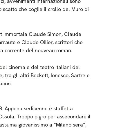
tici, avvenimenti internazionali sono
 scatto che coglie il crollo del Muro di
uit immortala Claude Simon, Claude
raute e Claude Ollier, scrittori che
la corrente del nouveau roman.
del cinema e del teatro italiani del
, tra gli altri Beckett, Ionesco, Sartre e
acon.
28. Appena sedicenne è staffetta
’Ossola. Troppo pigro per assecondare il
o assuma giovanissimo a “Milano sera”,