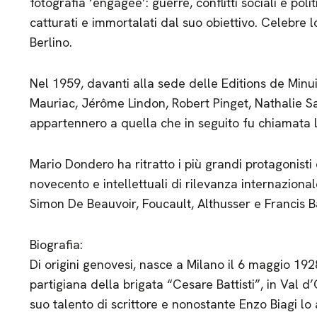
fotografia ‘engagée’: guerre, conflitti sociali e poli
catturati e immortalati dal suo obiettivo. Celebre lo
Berlino.
Nel 1959, davanti alla sede delle Editions de Min
Mauriac, Jérôme Lindon, Robert Pinget, Nathalie Sar
appartennero a quella che in seguito fu chiamata 
Mario Dondero ha ritratto i più grandi protagonisti 
novecento e intellettuali di rilevanza internazionale
Simon De Beauvoir, Foucault, Althusser e Francis B
Biografia:
Di origini genovesi, nasce a Milano il 6 maggio 19
partigiana della brigata “Cesare Battisti”, in Val d
suo talento di scrittore e nonostante Enzo Biagi l