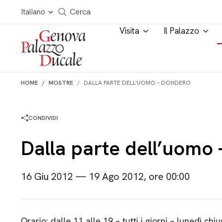
Salta al contenuto
Cerca in tutto il sito
Italiano
Cerca
Visita
Il Palazzo
HOME
MOSTRE
DALLA PARTE DELL’UOMO – DONDERO
CONDIVIDI
Dalla parte dell’uomo
16 Giu 2012 — 19 Ago 2012, ore 00:00
Orario: dalle 11 alle 19 – tutti i giorni – lunedì chiu