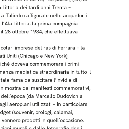
Littoria dei tardi anni Trenta –
a Taliedo raffigurate nelle acqueforti
 l’Ala Littoria, la prima compagnia
a il 28 ottobre 1934, che effettuava
acolari imprese del ras di Ferrara – la
ati Uniti (Chicago e New York),
oiché doveva commemorare i primi
nanza mediatica straordinaria in tutto il
le fama da suscitare l’invidia di
in mostra dai manifesti commemorativi,
sti dell’epoca (da Marcello Dudovich a
li aeroplani utilizzati – in particolare
dget (souvenir, orologi, calamai,
he vennero prodotti in quell’occasione.
ioni murali e dalle fotografie degli