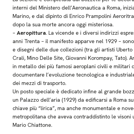
interni del Ministero dell’Aeronautica a Roma, inizi
Marino, e dal dipinto di Enrico Prampolini Aeroritra
dopo la sua morte ancora oggi misteriosa.
–
Aeropittura
. La vicende e i diversi indirizzi espre
anni Trenta – il manifesto apparve nel 1929 – sono
e disegni delle due collezioni (tra gli artisti Uberto
Crali, Mino Delle Site, Giovanni Korompay, Tato). A
in metallo dei più famosi aeroplani civili e militari
documentare l’evoluzione tecnologica e industriale
dei mezzi di trasporto.
Un posto speciale è dedicato infine al grande bozze
un Palazzo dell’aria (1929) da edificarsi a Roma sul
chiave più “lirica”, ma anche monumentale e novec
metropolitana che aveva contraddistinto le visoni u
Mario Chiattone.