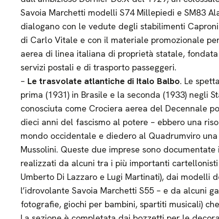
Savoia Marchetti modelli S74 Millepiedi e SM83 Ala 
dialogano con le vedute degli stabilimenti Caproni 
di Carlo Vitale e con il materiale promozionale per
aerea di linea italiana di proprietà statale, fondat
servizi postali e di trasporto passeggeri.
–
Le trasvolate atlantiche di Italo Balbo
. Le spett
prima (1931) in Brasile e la seconda (1933) negli St
conosciuta come Crociera aerea del Decennale p
dieci anni del fascismo al potere – ebbero una riso
mondo occidentale e diedero al Quadrumviro una ta
Mussolini. Queste due imprese sono documentate 
realizzati da alcuni tra i più importanti cartelloni
Umberto Di Lazzaro e Lugi Martinati), dai modelli deg
l’idrovolante Savoia Marchetti S55 – e da alcuni ga
fotografie, giochi per bambini, spartiti musicali) c
La sezione è completata dai bozzetti per le decoraz