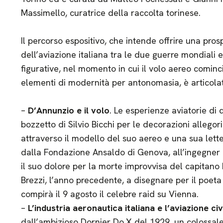
Massimello, curatrice della raccolta torinese.
Il percorso espositivo, che intende offrire una prosp
dell’aviazione italiana tra le due guerre mondiali e
figurative, nel momento in cui il volo aereo comin
elementi di modernità per antonomasia, è articolat
–
D’Annunzio e il volo
. Le esperienze aviatorie di 
bozzetto di Silvio Bicchi per le decorazioni allegor
attraverso il modello del suo aereo e una sua lett
dalla Fondazione Ansaldo di Genova, all’ingegner G
il suo dolore per la morte improvvisa del capitano B
Brezzi, l’anno precedente, a disegnare per il poeta
compirà il 9 agosto il celebre raid su Vienna.
–
L’industria aeronautica italiana e l’aviazione civ
dall’ambizioso Dornier Do.X del 1929, un colossal