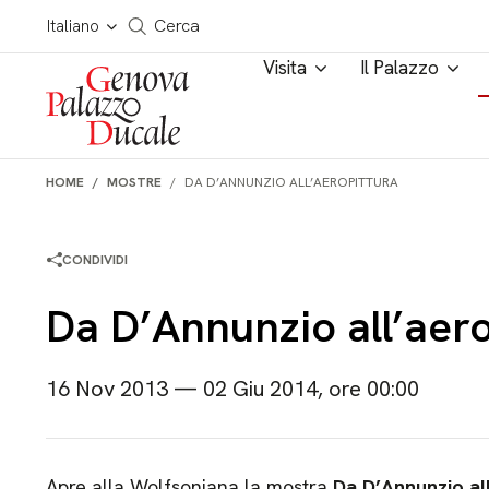
Salta al contenuto
Cerca in tutto il sito
Italiano
Cerca
Visita
Il Palazzo
HOME
MOSTRE
DA D’ANNUNZIO ALL’AEROPITTURA
CONDIVIDI
Da D’Annunzio all’aero
16 Nov 2013 — 02 Giu 2014, ore 00:00
Apre alla Wolfsoniana la mostra
Da D’Annunzio all’