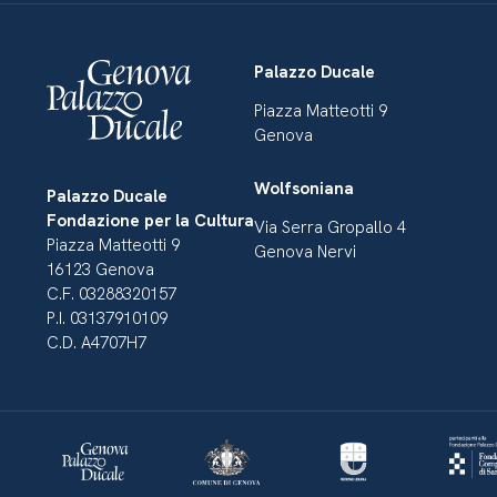
Palazzo Ducale
Piazza Matteotti 9
Genova
Wolfsoniana
Palazzo Ducale
Fondazione per la Cultura
Via Serra Gropallo 4
Piazza Matteotti 9
Genova Nervi
16123 Genova
C.F. 03288320157
P.I. 03137910109
C.D. A4707H7