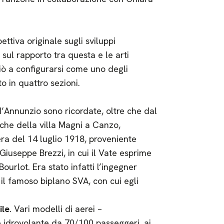
ettiva originale sugli sviluppi
 sul rapporto tra questa e le arti
ciò a configurarsi come uno degli
o in quattro sezioni.
d’Annunzio sono ricordate, oltre che dal
iche della villa Magni a Canzo,
era del 14 luglio 1918, proveniente
iuseppe Brezzi, in cui il Vate esprime
ourlot. Era stato infatti l’ingegner
 il famoso biplano SVA, con cui egli
ile
. Vari modelli di aerei –
e idrovolante da 70/100 passeggeri, ai