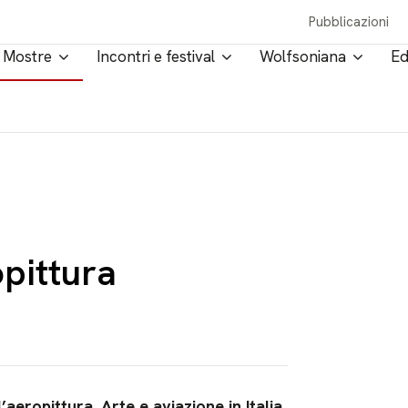
Pubblicazioni
Mostre
Incontri e festival
Wolfsoniana
Ed
pittura
aeropittura. Arte e aviazione in Italia