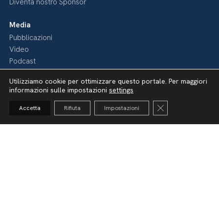
Diventa nostro Sponsor
Media
Pubblicazioni
Video
Podcast
Utilizziamo cookie per ottimizzare questo portale. Per maggiori
informazioni sulle impostazioni
settings
Close GDPR Cooki
Accetta
Rifiuta
Impostazioni
Dichiarazione di accessibilità
Amministrazione Trasparente
Lavora con noi
Whistleblowing
Informativa videosorveglianza