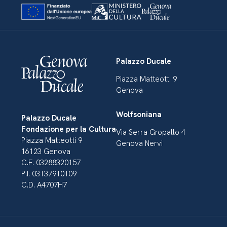
Palazzo Ducale
Piazza Matteotti 9
Genova
Wolfsoniana
Palazzo Ducale
Fondazione per la Cultura
Via Serra Gropallo 4
Piazza Matteotti 9
Genova Nervi
16123 Genova
C.F. 03288320157
P.I. 03137910109
C.D. A4707H7