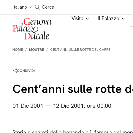
Salta al contenuto
Cerca in tutto il sito
Italiano
Cerca
Visita
Il Palazzo
HOME
MOSTRE
CENT’ANNI SULLE ROTTE DEL CAFFÈ
CONDIVIDI
Cent’anni sulle rotte d
01 Dic 2001 — 12 Dic 2001, ore 00:00
Storia e segreti della bevanda più famosa del mon