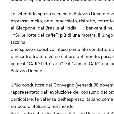
Lo splendido spazio scenico di Palazzo Ducale divent
espresso, moka, nero, macchiato, ristretto, corretto,
al Giappone, dal Brasile all’India…….. benvenuti ne
“Sulle rotte del caffè”: più di una mostra, il lung
tazzina.
Uno spazio espositivo inteso come filo conduttore
d’incontro tra le diverse culture del mondo, passa
come il “Caffè Letterario” e il “Jamin’ Cafè” che a
Palazzo Ducale.
Il filo conduttore del Convegno (venerdì 30 novem
rappresentato dall’evoluzione del consumo del pr
particolare: la valenza dell’espresso italiano com
simbolo di italianità nel mondo.
Realizzato nella struttura di Palazzo Ducale, dal P