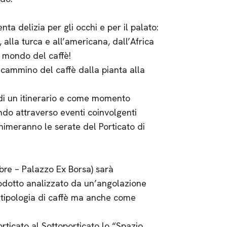
a delizia per gli occhi e per il palato:
 alla turca e all’americana, dall’Africa
l mondo del caffè!
o cammino del caffè dalla pianta alla
 di un itinerario e come momento
ndo attraverso eventi coinvolgenti
nimeranno le serate del Porticato di
bre – Palazzo Ex Borsa) sarà
odotto analizzato da un’angolazione
e tipologia di caffè ma anche come
orticato al Sottoporticato lo “Spazio