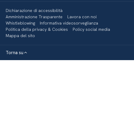
Dichiarazione di accessibilità
Amministrazione Trasparente
Lavora con noi
Whistleblowing
Informativa videosorveglianza
Politica della privacy & Cookies
Policy social media
Mappa del sito
Torna su