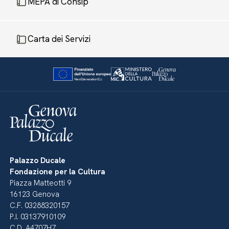
MEPA di Consip
Carta dei Servizi
Palazzo Ducale
Fondazione per la Cultura
Piazza Matteotti 9
16123 Genova
C.F. 03288320157
P.I. 03137910109
C.D. A4707H7