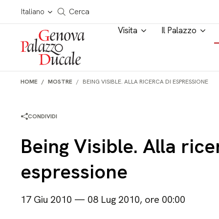
Salta al contenuto
Cerca in tutto il sito
Italiano
Cerca
Visita
Il Palazzo
HOME
MOSTRE
BEING VISIBLE. ALLA RICERCA DI ESPRESSIONE
CONDIVIDI
Being Visible. Alla rice
espressione
17 Giu 2010 — 08 Lug 2010, ore 00:00