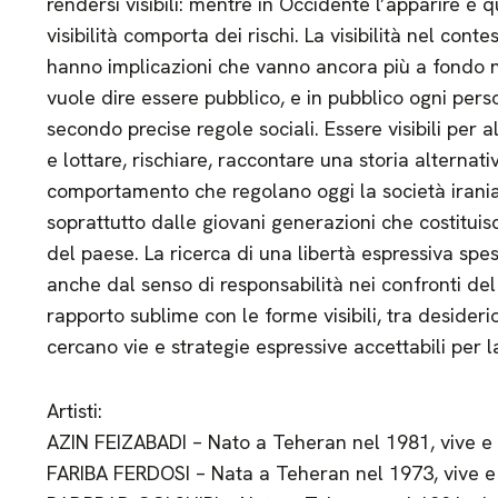
rendersi visibili: mentre in Occidente l’apparire è 
visibilità comporta dei rischi. La visibilità nel con
hanno implicazioni che vanno ancora più a fondo nel
vuole dire essere pubblico, e in pubblico ogni pers
secondo precise regole sociali. Essere visibili per 
e lottare, rischiare, raccontare una storia alterna
comportamento che regolano oggi la società irani
soprattutto dalle giovani generazioni che costitu
del paese. La ricerca di una libertà espressiva spe
anche dal senso di responsabilità nei confronti del c
rapporto sublime con le forme visibili, tra desiderio
cercano vie e strategie espressive accettabili per 
Artisti:
AZIN FEIZABADI – Nato a Teheran nel 1981, vive e
FARIBA FERDOSI – Nata a Teheran nel 1973, vive e 