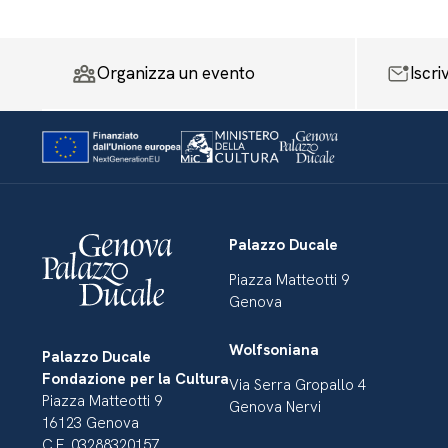
Organizza un evento
Iscri
Palazzo Ducale
Piazza Matteotti 9
Genova
Wolfsoniana
Palazzo Ducale
Fondazione per la Cultura
Via Serra Gropallo 4
Piazza Matteotti 9
Genova Nervi
16123 Genova
C.F. 03288320157