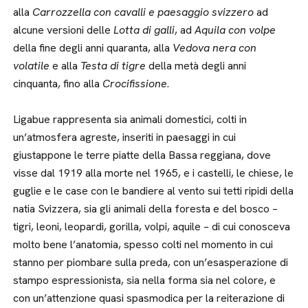
alla
Carrozzella con cavalli e paesaggio svizzero
ad
alcune versioni delle
Lotta di galli
, ad
Aquila con volpe
della fine degli anni quaranta, alla
Vedova nera con
volatile
e alla
Testa di tigre
della metà degli anni
cinquanta, fino alla
Crocifissione
.
Ligabue rappresenta sia animali domestici, colti in
un’atmosfera agreste, inseriti in paesaggi in cui
giustappone le terre piatte della Bassa reggiana, dove
visse dal 1919 alla morte nel 1965, e i castelli, le chiese, le
guglie e le case con le bandiere al vento sui tetti ripidi della
natia Svizzera, sia gli animali della foresta e del bosco –
tigri, leoni, leopardi, gorilla, volpi, aquile – di cui conosceva
molto bene l’anatomia, spesso colti nel momento in cui
stanno per piombare sulla preda, con un’esasperazione di
stampo espressionista, sia nella forma sia nel colore, e
con un’attenzione quasi spasmodica per la reiterazione di