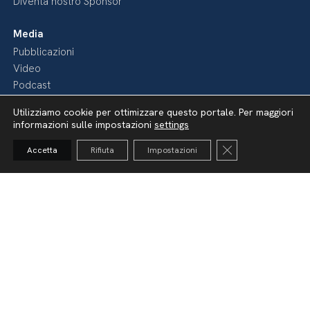
Diventa nostro Sponsor
Media
Pubblicazioni
Video
Podcast
Utilizziamo cookie per ottimizzare questo portale. Per maggiori
informazioni sulle impostazioni
settings
Close GDPR Cooki
Accetta
Rifiuta
Impostazioni
Dichiarazione di accessibilità
Amministrazione Trasparente
Lavora con noi
Whistleblowing
Informativa videosorveglianza