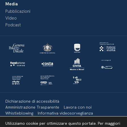
Media
Pubblicazioni
Video
Podcast
Dichiarazione di accessibilità
Amministrazione Trasparente
Lavora con noi
Whistleblowing
Informativa videosorveglianza
Politica della privacy & Cookies
Policy social media
Utilizziamo cookie per ottimizzare questo portale. Per maggiori
Mappa del sito