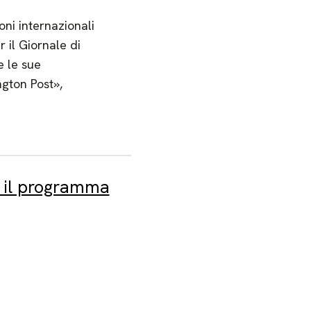
oni internazionali
r il Giornale di
e le sue
ngton Post»,
i il programma