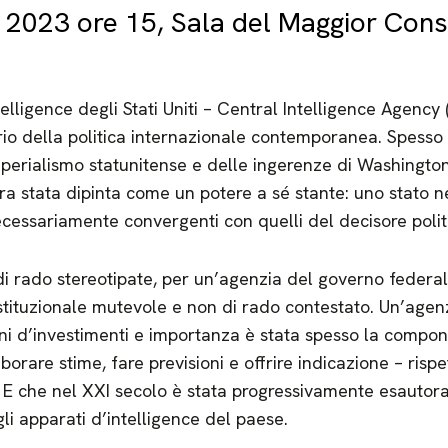
 2023 ore 15, Sala del Maggior Consi
elligence degli Stati Uniti – Central Intelligence Agency
rio della politica internazionale contemporanea. Spess
erialismo statunitense e delle ingerenze di Washington n
lora stata dipinta come un potere a sé stante: uno stato 
necessariamente convergenti con quelli del decisore polit
 di rado stereotipate, per un’agenzia del governo federal
tituzionale mutevole e non di rado contestato. Un’agenzi
i d’investimenti e importanza è stata spesso la compone
laborare stime, fare previsioni e offrire indicazione – risp
 E che nel XXI secolo è stata progressivamente esautora
li apparati d’intelligence del paese.