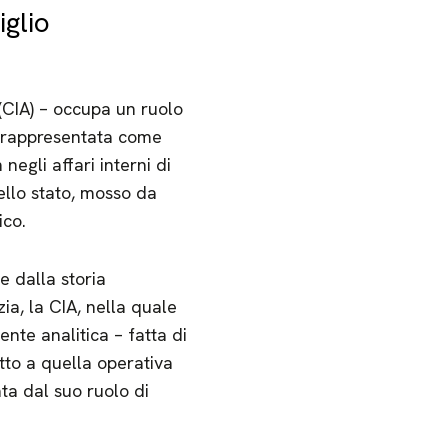
glio
 (CIA) – occupa un ruolo
o rappresentata come
egli affari interni di
nello stato, mosso da
ico.
e dalla storia
a, la CIA, nella quale
nte analitica – fatta di
etto a quella operativa
ta dal suo ruolo di