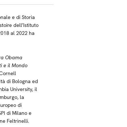
nale e di Storia
toire dell’Istituto
 2018 al 2022 ha
ra Obama
ti e il Mondo
(Cornell
sità di Bologna ed
ia University, il
imburgo, la
 Europeo di
SPI di Milano e
 Feltrinelli.