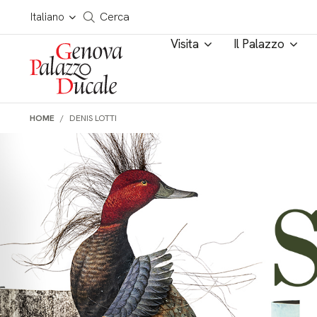
Salta al contenuto
Cerca in tutto il sito
Italiano
Cerca
Visita
Il Palazzo
HOME
DENIS LOTTI