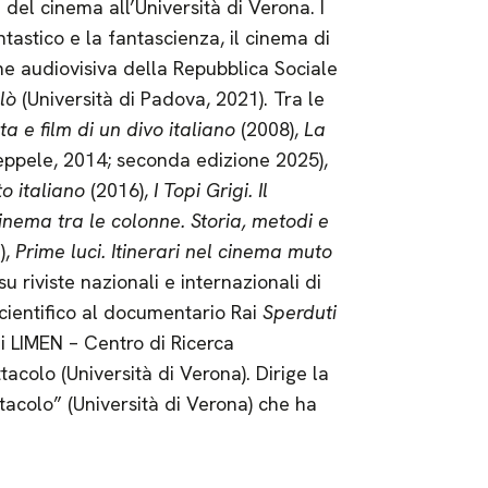
a del cinema all’Università di Verona. I
ntastico e la fantascienza, il cinema di
ne audiovisiva della Repubblica Sociale
lò
(Università di Padova, 2021). Tra le
a e film di un divo italiano
(2008),
La
ppele, 2014; seconda edizione 2025),
o italiano
(2016),
I Topi Grigi. Il
cinema tra le colonne. Storia, metodi e
),
Prime luci. Itinerari nel cinema muto
u riviste nazionali e internazionali di
cientifico al documentario Rai
Sperduti
i LIMEN – Centro di Ricerca
ttacolo (Università di Verona). Dirige la
ettacolo” (Università di Verona) che ha