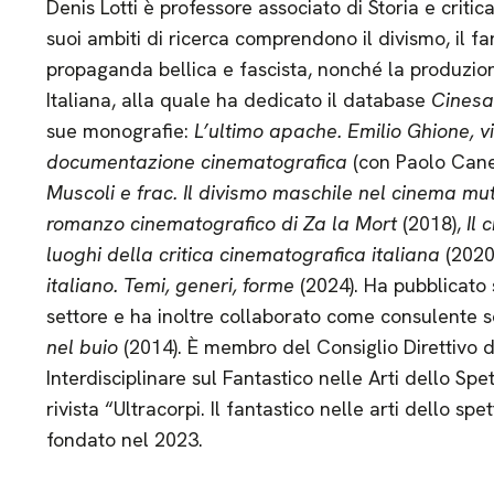
Denis Lotti è professore associato di Storia e critic
suoi ambiti di ricerca comprendono il divismo, il fa
propaganda bellica e fascista, nonché la produzio
Italiana, alla quale ha dedicato il database
Cinesa
sue monografie:
L’ultimo apache. Emilio Ghione, vit
documentazione cinematografica
(con Paolo Cane
Muscoli e frac. Il divismo maschile nel cinema mut
romanzo cinematografico di Za la Mort
(2018),
Il 
luoghi della critica cinematografica italiana
(2020
italiano. Temi, generi, forme
(2024). Ha pubblicato s
settore e ha inoltre collaborato come consulente s
nel buio
(2014). È membro del Consiglio Direttivo d
Interdisciplinare sul Fantastico nelle Arti dello Spe
rivista “Ultracorpi. Il fantastico nelle arti dello sp
fondato nel 2023.