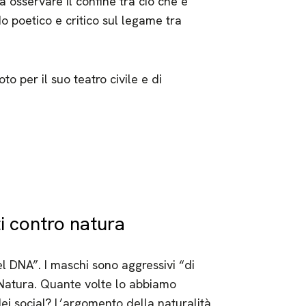
 osservare il confine tra ciò che è
o poetico e critico sul legame tra
to per il suo teatro civile e di
ti contro natura
l DNA”. I maschi sono aggressivi “di
 Natura. Quante volte lo abbiamo
dei social? L’argomento della naturalità