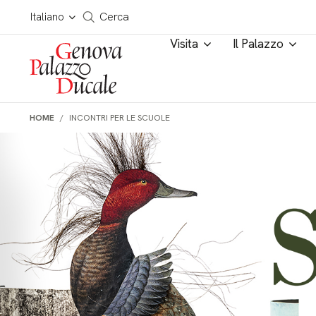
Salta al contenuto
Cerca in tutto il sito
Italiano
Cerca
Visita
Il Palazzo
HOME
INCONTRI PER LE SCUOLE