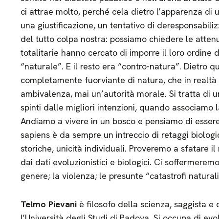
ci attrae molto, perché cela dietro l’apparenza di 
una giustificazione, un tentativo di deresponsabiliz
del tutto colpa nostra: possiamo chiedere le attenu
totalitarie hanno cercato di imporre il loro ordine
“naturale”. E il resto era “contro-natura”. Dietro 
completamente fuorviante di natura, che in realtà
ambivalenza, mai un’autorità morale. Si tratta di 
spinti dalle migliori intenzioni, quando associamo 
Andiamo a vivere in un bosco e pensiamo di essere
sapiens è da sempre un intreccio di retaggi biologic
storiche, unicità individuali. Proveremo a sfatare i
dai dati evoluzionistici e biologici. Ci soffermeremo 
genere; la violenza; le presunte “catastrofi naturali
Telmo Pievani
è filosofo della scienza, saggista e 
l’Università degli Studi di Padova. Si occupa di evo