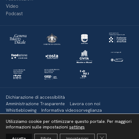
Video
Podcast
Dichiarazione di accessibilità
Amministrazione Trasparente
Lavora con noi
Whistleblowing
Informativa videosorveglianza
Politica della privacy & Cookies
Policy social media
Utilizziamo cookie per ottimizzare questo portale. Per maggiori
Mappa del sito
informazioni sulle impostazioni
settings
Close GDPR Cooki
Accetta
Rifiuta
Impostazioni