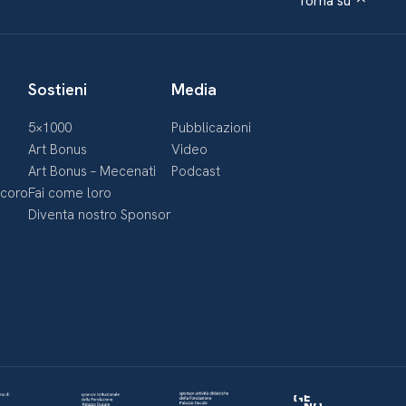
Torna su
Sostieni
Media
5×1000
Pubblicazioni
Art Bonus
Video
Art Bonus – Mecenati
Podcast
ecoro
Fai come loro
Diventa nostro Sponsor