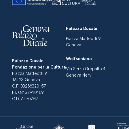
Palazzo Ducale
Piazza Matteotti 9
Genova
Wolfsoniana
Palazzo Ducale
Fondazione per la Cultura
Via Serra Gropallo 4
Piazza Matteotti 9
Genova Nervi
16123 Genova
C.F. 03288320157
P.I. 03137910109
C.D. A4707H7