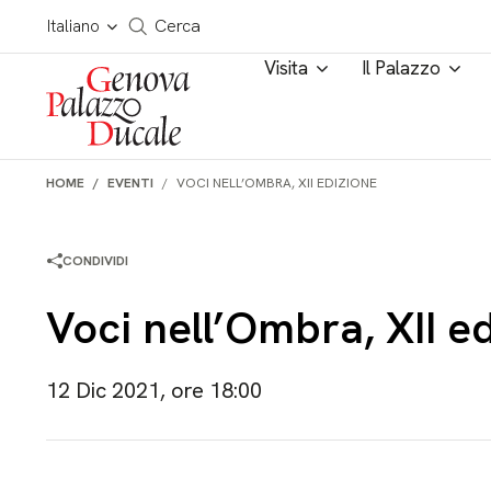
Salta al contenuto
Cerca in tutto il sito
Italiano
Cerca
Visita
Il Palazzo
HOME
EVENTI
VOCI NELL’OMBRA, XII EDIZIONE
CONDIVIDI
Voci nell’Ombra, XII e
12 Dic 2021, ore 18:00