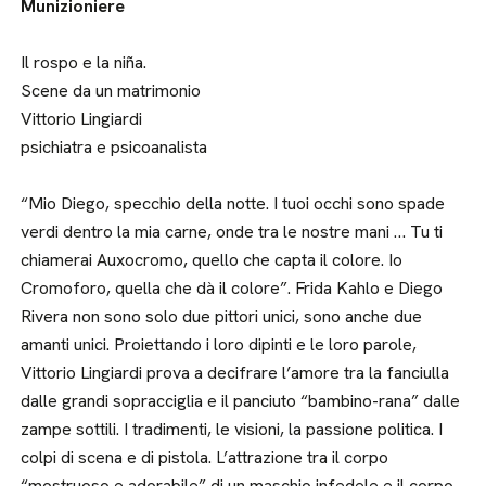
Munizioniere
Il rospo e la niña.
Scene da un matrimonio
Vittorio Lingiardi
psichiatra e psicoanalista
“Mio Diego, specchio della notte. I tuoi occhi sono spade
verdi dentro la mia carne, onde tra le nostre mani … Tu ti
chiamerai Auxocromo, quello che capta il colore. Io
Cromoforo, quella che dà il colore”. Frida Kahlo e Diego
Rivera non sono solo due pittori unici, sono anche due
amanti unici. Proiettando i loro dipinti e le loro parole,
Vittorio Lingiardi prova a decifrare l’amore tra la fanciulla
dalle grandi sopracciglia e il panciuto “bambino-rana” dalle
zampe sottili. I tradimenti, le visioni, la passione politica. I
colpi di scena e di pistola. L’attrazione tra il corpo
“mostruoso e adorabile” di un maschio infedele e il corpo