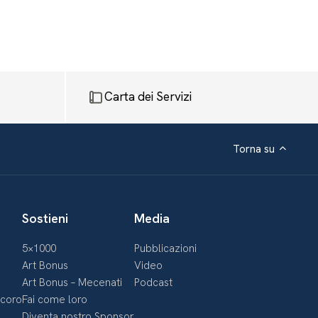
Carta dei Servizi
Torna su
Sostieni
Media
5×1000
Pubblicazioni
Art Bonus
Video
Art Bonus – Mecenati
Podcast
ecoro
Fai come loro
Diventa nostro Sponsor