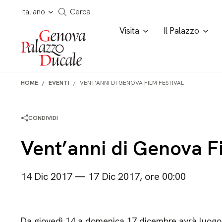
Salta al contenuto
Cerca in tutto il sito
Italiano
Cerca
Visita
Il Palazzo
HOME
EVENTI
VENT’ANNI DI GENOVA FILM FESTIVAL
CONDIVIDI
Vent’anni di Genova Fi
14 Dic 2017 — 17 Dic 2017, ore 00:00
Da giovedì 14 a domenica 17 dicembre avrà luogo 