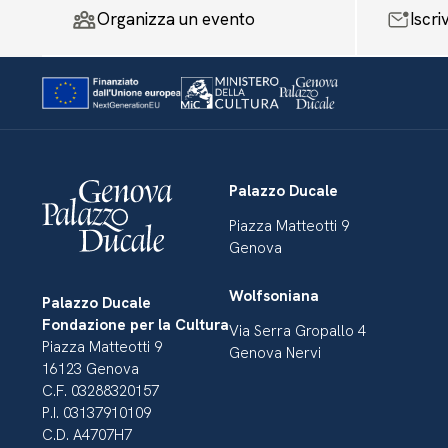
Organizza un evento
Iscri
Palazzo Ducale
Piazza Matteotti 9
Genova
Wolfsoniana
Palazzo Ducale
Fondazione per la Cultura
Via Serra Gropallo 4
Piazza Matteotti 9
Genova Nervi
16123 Genova
C.F. 03288320157
P.I. 03137910109
C.D. A4707H7