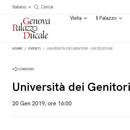
Salta al contenuto
Cerca in tutto il sito
Italiano
Cerca
Visita
Il Palazzo
HOME
EVENTI
UNIVERSITÀ DEI GENITORI – VIII EDIZIONE
CONDIVIDI
Università dei Genitori
20 Gen 2019, ore 16:00