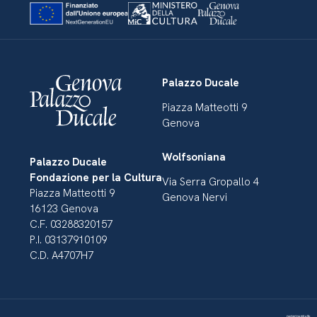
Palazzo Ducale
Piazza Matteotti 9
Genova
Wolfsoniana
Palazzo Ducale
Fondazione per la Cultura
Via Serra Gropallo 4
Piazza Matteotti 9
Genova Nervi
16123 Genova
C.F. 03288320157
P.I. 03137910109
C.D. A4707H7