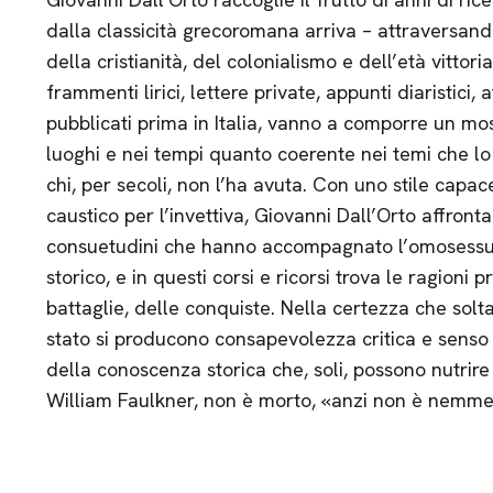
dalla classicità grecoromana arriva – attraversando
della cristianità, del colonialismo e dell’età vittori
frammenti lirici, lettere private, appunti diaristici, 
pubblicati prima in Italia, vanno a comporre un m
luoghi e nei tempi quanto coerente nei temi che lo
chi, per secoli, non l’ha avuta. Con uno stile capace
caustico per l’invettiva, Giovanni Dall’Orto affronta 
consuetudini che hanno accompagnato l’omosessual
storico, e in questi corsi e ricorsi trova le ragioni p
battaglie, delle conquiste. Nella certezza che sol
stato si producono consapevolezza critica e senso di
della conoscenza storica che, soli, possono nutrire 
William Faulkner, non è morto, «anzi non è nemm