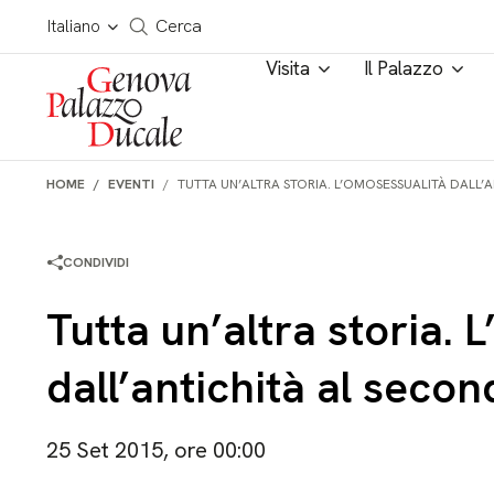
Salta al contenuto
Cerca in tutto il sito
Italiano
Cerca
Visita
Il Palazzo
HOME
EVENTI
TUTTA UN’ALTRA STORIA. L’OMOSESSUALITÀ DALL
CONDIVIDI
Tutta un’altra storia. 
dall’antichità al sec
25 Set 2015, ore 00:00