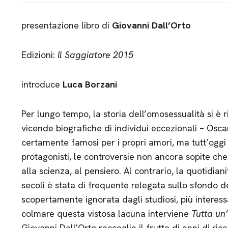
presentazione libro di
Giovanni Dall’Orto
Edizioni:
Il Saggiatore 2015
introduce
Luca Borzani
Per lungo tempo, la storia dell’omosessualità si è 
vicende biografiche di individui eccezionali – Osc
certamente famosi per i propri amori, ma tutt’oggi r
protagonisti, le controversie non ancora sopite che l
alla scienza, al pensiero. Al contrario, la quotidia
secoli è stata di frequente relegata sullo sfondo 
scopertamente ignorata dagli studiosi, più interessa
colmare questa vistosa lacuna interviene
Tutta un’
Giovanni Dall’Orto raccoglie il frutto di anni di ri