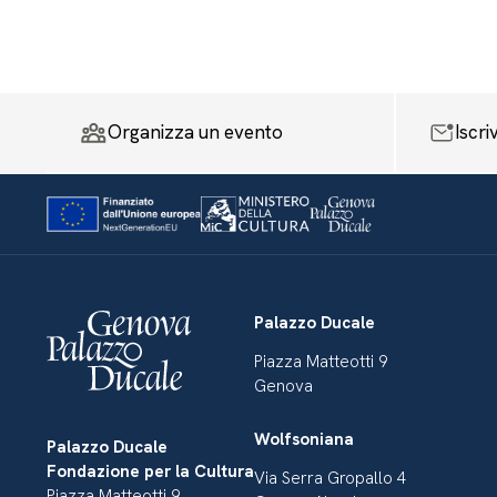
Organizza un evento
Iscri
Palazzo Ducale
Piazza Matteotti 9
Genova
Wolfsoniana
Palazzo Ducale
Fondazione per la Cultura
Via Serra Gropallo 4
Piazza Matteotti 9