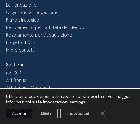
La Fondazione
Organi della Fondazione
Piano strategico
Regolamento per la tutela del decoro
Regolamento per l’acquisizione
Progetto PNRR
Info e contatti
Sostieni
5×1000
Art Bonus
Art Bonus – Mecenati
Fai come loro
Utilizziamo cookie per ottimizzare questo portale. Per maggiori
informazioni sulle impostazioni
settings
Diventa nostro Sponsor
Close GDPR Cooki
Accetta
Rifiuta
Impostazioni
Media
Pubblicazioni
Video