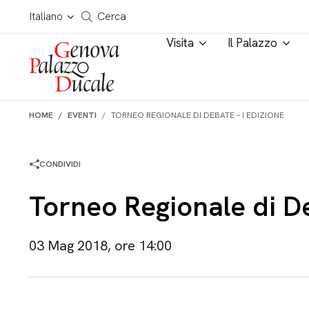
Salta al contenuto
Cerca in tutto il sito
Italiano
Cerca
Visita
Il Palazzo
HOME
EVENTI
TORNEO REGIONALE DI DEBATE – I EDIZIONE
CONDIVIDI
Torneo Regionale di De
03 Mag 2018, ore 14:00