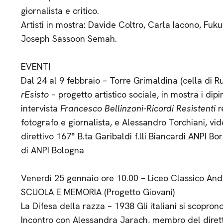
giornalista e critico.
Artisti in mostra: Davide Coltro, Carla Iacono, Fukus
Joseph Sassoon Semah.
EVENTI
Dal 24 al 9 febbraio – Torre Grimaldina (cella di R
rEsisto
– progetto artistico sociale, in mostra i dipi
intervista
Francesco Bellinzoni-Ricordi Resistenti
r
fotografo e giornalista, e Alessandro Torchiani, v
direttivo 167° B.ta Garibaldi f.lli Biancardi ANPI B
di ANPI Bologna
Venerdì 25 gennaio ore 10.00 – Liceo Classico And
SCUOLA E MEMORIA (Progetto Giovani)
La Difesa della razza – 1938 Gli italiani si scoprono
Incontro con Alessandra Jarach, membro del dirett