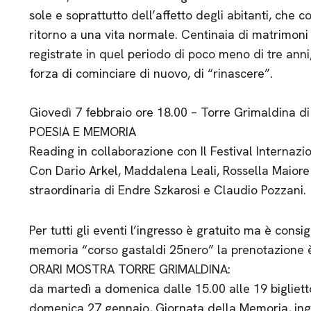
sole e soprattutto dell’affetto degli abitanti, che 
ritorno a una vita normale. Centinaia di matrimoni 
registrate in quel periodo di poco meno di tre ann
forza di cominciare di nuovo, di “rinascere”.
Giovedì 7 febbraio ore 18.00 – Torre Grimaldina d
POESIA E MEMORIA
Reading in collaborazione con Il Festival Internazi
Con Dario Arkel, Maddalena Leali, Rossella Maiore
straordinaria di Endre Szkarosi e Claudio Pozzani.
Per tutti gli eventi l’ingresso è gratuito ma è consi
memoria “corso gastaldi 25nero” la prenotazione è
ORARI MOSTRA TORRE GRIMALDINA:
da martedì a domenica dalle 15.00 alle 19 bigliett
domenica 27 gennaio, Giornata della Memoria, ing