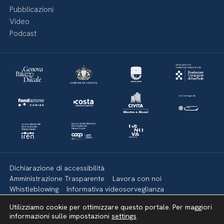
Pubblicazioni
Video
Podcast
Dichiarazione di accessibilità
Amministrazione Trasparente
Lavora con noi
Whistleblowing
Informativa videosorveglianza
Politica della privacy & Cookies
Policy social media
Utilizziamo cookie per ottimizzare questo portale. Per maggiori
Mappa del sito
informazioni sulle impostazioni
settings