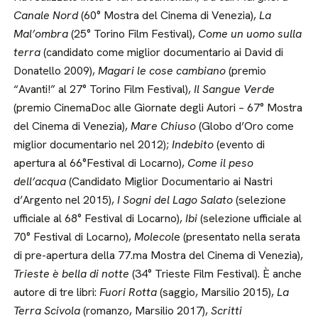
Canale Nord
(60° Mostra del Cinema di Venezia),
La
Mal’ombra
(25° Torino Film Festival),
Come un uomo sulla
terra
(candidato come miglior documentario ai David di
Donatello 2009),
Magari le cose cambiano
(premio
“Avanti!” al 27° Torino Film Festival),
Il Sangue Verde
(premio CinemaDoc alle Giornate degli Autori – 67° Mostra
del Cinema di Venezia),
Mare Chiuso
(Globo d’Oro come
miglior documentario nel 2012);
Indebito
(evento di
apertura al 66°Festival di Locarno),
Come il peso
dell’acqua
(Candidato Miglior Documentario ai Nastri
d’Argento nel 2015),
I Sogni del Lago Salato
(selezione
ufficiale al 68° Festival di Locarno),
Ibi
(selezione ufficiale al
70° Festival di Locarno),
Molecol
e (presentato nella serata
di pre-apertura della 77.ma Mostra del Cinema di Venezia),
Trieste è bella di notte
(34° Trieste Film Festival). È anche
autore di tre libri:
Fuori Rotta
(saggio, Marsilio 2015),
La
Terra Scivola
(romanzo, Marsilio 2017),
Scritti