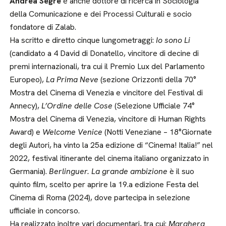
Andrea Segre
è anche dottore di ricerca in Sociologia
della Comunicazione e dei Processi Culturali e socio
fondatore di Zalab.
Ha scritto e diretto cinque lungometraggi:
Io sono Li
(candidato a 4 David di Donatello, vincitore di decine di
premi internazionali, tra cui il Premio Lux del Parlamento
Europeo),
La Prima Neve
(sezione Orizzonti della 70°
Mostra del Cinema di Venezia e vincitore del Festival di
Annecy),
L’Ordine delle Cose
(Selezione Ufficiale 74°
Mostra del Cinema di Venezia, vincitore di Human Rights
Award) e
Welcome Venice
(Notti Veneziane – 18°Giornate
degli Autori, ha vinto la 25a edizione di “Cinema! Italia!” nel
2022, festival itinerante del cinema italiano organizzato in
Germania).
Berlinguer. La grande ambizione
è il suo
quinto film, scelto per aprire la 19.a edizione Festa del
Cinema di Roma (2024), dove partecipa in selezione
ufficiale in concorso.
Ha realizzato inoltre vari documentari, tra cui:
Marghera