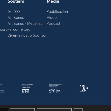
Sostieni
Media
5×1000
Pubblicazioni
Art Bonus
Video
Art Bonus – Mecenati
Podcast
ecoro
Fai come loro
Diventa nostro Sponsor
Politica della privacy & Cookies
Policy social media