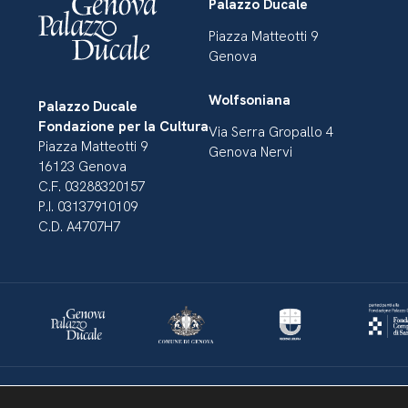
Palazzo Ducale
Piazza Matteotti 9
Genova
Wolfsoniana
Palazzo Ducale
Fondazione per la Cultura
Via Serra Gropallo 4
Piazza Matteotti 9
Genova Nervi
16123 Genova
C.F. 03288320157
P.I. 03137910109
C.D. A4707H7
Dichiarazione di accessibilità
Amministrazione Trasparente