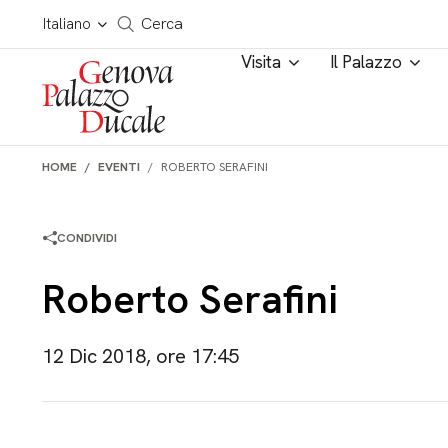
Salta al contenuto
Cerca in tutto il sito
Italiano
Cerca
Visita
Il Palazzo
HOME
EVENTI
ROBERTO SERAFINI
CONDIVIDI
Roberto Serafini
12 Dic 2018, ore 17:45