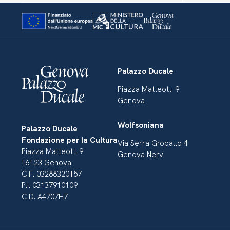
Palazzo Ducale
Piazza Matteotti 9
Genova
Wolfsoniana
Palazzo Ducale
Fondazione per la Cultura
Via Serra Gropallo 4
Piazza Matteotti 9
Genova Nervi
16123 Genova
C.F. 03288320157
P.I. 03137910109
C.D. A4707H7