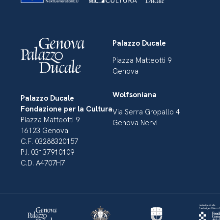
Palazzo Ducale
Piazza Matteotti 9
Genova
Wolfsoniana
Palazzo Ducale
Fondazione per la Cultura
Via Serra Gropallo 4
Piazza Matteotti 9
Genova Nervi
16123 Genova
C.F. 03288320157
P.I. 03137910109
C.D. A4707H7