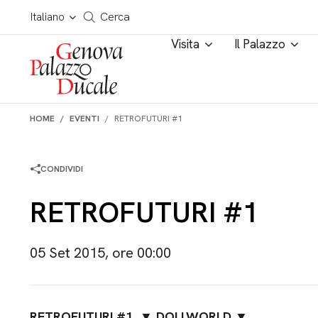
Salta al contenuto
Cerca in tutto il sito
Italiano
Cerca
Visita
Il Palazzo
HOME
EVENTI
RETROFUTURI #1
CONDIVIDI
RETROFUTURI #1
05 Set 2015, ore 00:00
RETROFUTURI #1
▼
DOLLWORLD
▼