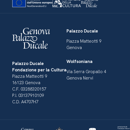
Palazzo Ducale
Piazza Matteotti 9
Genova
Wolfsoniana
Palazzo Ducale
Fondazione per la Cultura
Via Serra Gropallo 4
Piazza Matteotti 9
Genova Nervi
16123 Genova
C.F. 03288320157
P.I. 03137910109
C.D. A4707H7