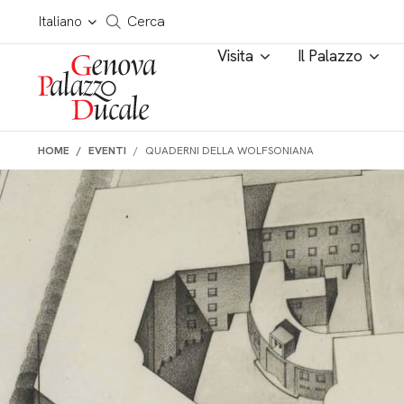
Salta al contenuto
Cerca in tutto il sito
Italiano
Cerca
Visita
Il Palazzo
HOME
EVENTI
QUADERNI DELLA WOLFSONIANA