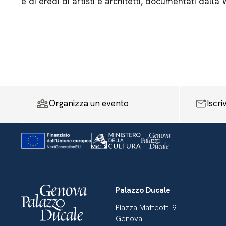
e di eredi di artisti e architetti, documentati dalla
Organizza un evento
Iscri
Palazzo Ducale
Piazza Matteotti 9
Genova