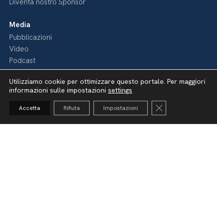
Diventa nostro Sponsor
Media
Pubblicazioni
Video
Podcast
Utilizziamo cookie per ottimizzare questo portale. Per maggiori
informazioni sulle impostazioni
settings
Close GDPR Cooki
Accetta
Rifiuta
Impostazioni
Dichiarazione di accessibilità
Amministrazione Trasparente
Lavora con noi
Whistleblowing
Informativa videosorveglianza