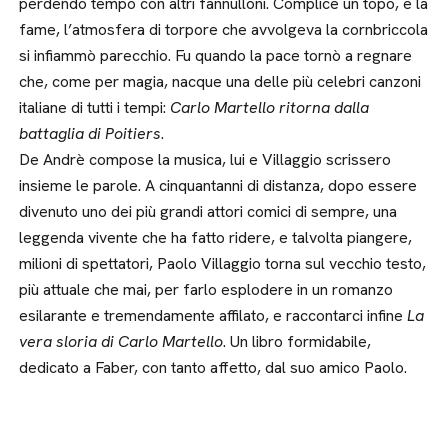
perdendo tempo con altri fannulloni. Complice un topo, e la
fame, l’atmosfera di torpore che avvolgeva la cornbriccola
si infiammò parecchio. Fu quando la pace tornò a regnare
che, come per magia, nacque una delle più celebri canzoni
italiane di tutti i tempi:
Carlo Martello ritorna dalla
battaglia di Poitiers
.
De Andrè compose la musica, lui e Villaggio scrissero
insieme le parole. A cinquantanni di distanza, dopo essere
divenuto uno dei più grandi attori comici di sempre, una
leggenda vivente che ha fatto ridere, e talvolta piangere,
milioni di spettatori, Paolo Villaggio torna sul vecchio testo,
più attuale che mai, per farlo esplodere in un romanzo
esilarante e tremendamente affilato, e raccontarci infine
La
vera sloria di Carlo Martello
. Un libro formidabile,
dedicato a Faber, con tanto affetto, dal suo amico Paolo.