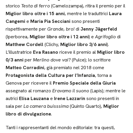
storico
Testa di ferro
(Camelozampa), ritira il premio per il
Miglior libro oltre i 15 anni
, mentre le traduttrici
Laura
Cangemi
e
Maria Pia Secciani
sono presenti
rispettivamente per
Grande, bro!
di
Jenny Jägerfeld
(Iperborea,
Miglior libro oltre i 12 anni
) e
Agrifoglio
di
Matthew Cordell
(Clichy,
Miglior libro 3/6 anni
).
L’illustratrice
Eva Rasano
riceve il premio al
Miglior libro
0/3 anni
per
Merlino dove vai?
(Pulce); lo scrittore
Matteo Corradini
, già premiato nel 2018 come
Protagonista della Cultura per l’Infanzia
, torna a
Genova per ricevere il
Premio Speciale della Giuria
assegnato al romanzo
Eravamo il suono
(Lapis); mentre le
autrici
Elisa Lauzana
e
Irene Lazzarin
sono presenti in
sala per
La camera buisssima
(Quinto Quarto),
Miglior
libro di divulgazione
.
Tanti i rappresentanti del mondo editoriale: tra questi,