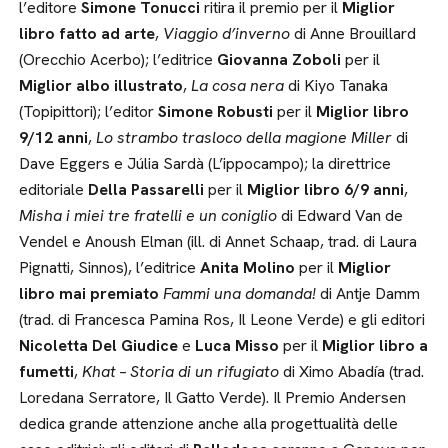
l’editore
Simone Tonucci
ritira il premio per il
Miglior
libro fatto ad arte
,
Viaggio d’inverno
di Anne Brouillard
(Orecchio Acerbo); l’editrice
Giovanna Zoboli
per il
Miglior albo illustrato
,
La cosa nera
di Kiyo Tanaka
(Topipittori); l’editor
Simone Robusti
per il
Miglior libro
9/12 anni
,
Lo strambo trasloco della magione Miller
di
Dave Eggers e Júlia Sardà (L’ippocampo); la direttrice
editoriale
Della Passarelli
per il
Miglior libro 6/9 anni
,
Misha i miei tre fratelli e un coniglio
di Edward Van de
Vendel e Anoush Elman (ill. di Annet Schaap, trad. di Laura
Pignatti, Sinnos), l’editrice
Anita Molino
per il
Miglior
libro mai premiato
Fammi una domanda!
di Antje Damm
(trad. di Francesca Pamina Ros, Il Leone Verde) e gli editori
Nicoletta Del Giudice
e
Luca Misso
per il
Miglior libro a
fumetti
,
Khat – Storia di un rifugiato
di Ximo Abadía (trad.
Loredana Serratore, Il Gatto Verde). Il Premio Andersen
dedica grande attenzione anche alla progettualità delle