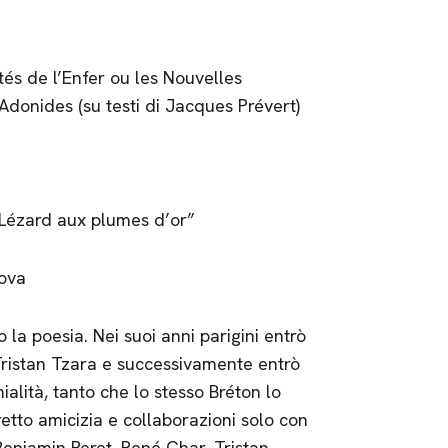
lités de l’Enfer ou les Nouvelles
 Adonides (su testi di Jacques Prévert)
e Lézard aux plumes d’or”
nova
la poesia. Nei suoi anni parigini entrò
Tristan Tzara e successivamente entrò
alità, tanto che lo stesso Bréton lo
tretto amicizia e collaborazioni solo con
enjamin Peret, René Char, Tristan