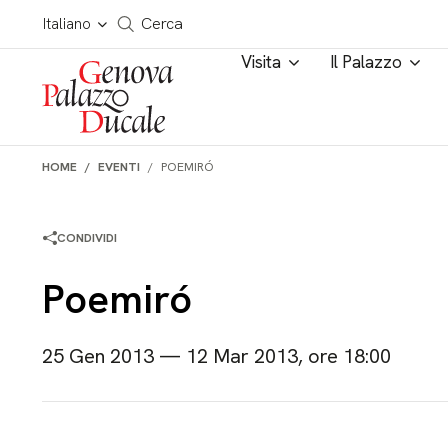
Salta al contenuto
Cerca in tutto il sito
Italiano
Cerca
Visita
Il Palazzo
HOME
EVENTI
POEMIRÓ
CONDIVIDI
Poemiró
25 Gen 2013 — 12 Mar 2013, ore 18:00