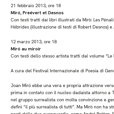
21 febbraio 2013, ore 18
Miró, Preévert et Desnos
Con testi tratti dai libri illustrati da Mirò: Les Péna
Hébrides (illustrazione di testi di Robert Desnos) e
12 marzo 2013, ore 18
Miró au miroir
Con testi dello stesso artista tratti dal volume “L
A cura del Festival Internazionale di Poesia di Ge
Joan Miró ebbe una vera e propria attrazione verso 
prima in contato con il nucleo dadaista attorno a 
nel gruppo surrealista con molta convinzione e geni
definì “il più surrealista di tutti”. Ma Mirò non ha s
poeti delle due avanguardie, come André Bréton, B