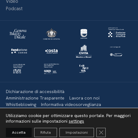
Video
Podcast
Dichiarazione di accessibilità
Amministrazione Trasparente
Lavora con noi
Whistleblowing
Informativa videosorveglianza
Politica della privacy & Cookies
Policy social media
Utilizziamo cookie per ottimizzare questo portale. Per maggiori
Mappa del sito
informazioni sulle impostazioni
settings
Close GDPR Cooki
Accetta
Rifiuta
Impostazioni
Torna su