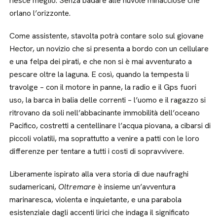
riesce meglio. Senza badare alle nuvole minacciose che
orlano l’orizzonte.
Come assistente, stavolta potrà contare solo sul giovane
Hector, un novizio che si presenta a bordo con un cellulare
e una felpa dei pirati, e che non si è mai avventurato a
pescare oltre la laguna. E così, quando la tempesta li
travolge – con il motore in panne, la radio e il Gps fuori
uso, la barca in balia delle correnti – l’uomo e il ragazzo si
ritrovano da soli nell’abbacinante immobilità dell’oceano
Pacifico, costretti a centellinare l’acqua piovana, a cibarsi di
piccoli volatili, ma soprattutto a venire a patti con le loro
differenze per tentare a tutti i costi di sopravvivere.
Liberamente ispirato alla vera storia di due naufraghi
sudamericani,
Oltremare
è insieme un’avventura
marinaresca, violenta e inquietante, e una parabola
esistenziale dagli accenti lirici che indaga il significato