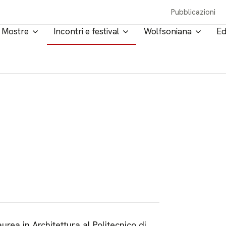
Pubblicazioni
Mostre
Incontri e festival
Wolfsoniana
Ed
aurea in Architettura al Politecnico di