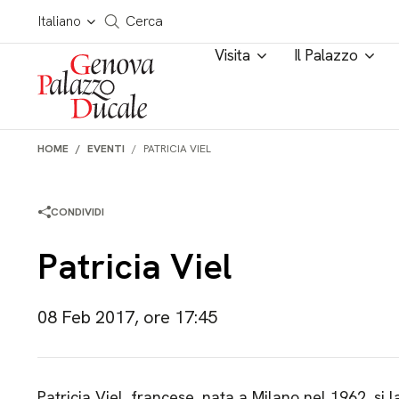
Salta al contenuto
Cerca in tutto il sito
Italiano
Cerca
Visita
Il Palazzo
HOME
EVENTI
PATRICIA VIEL
CONDIVIDI
Patricia Viel
08 Feb 2017, ore 17:45
Patricia Viel, francese, nata a Milano nel 1962, si l