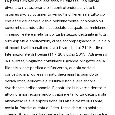
La parola-chiave di quest’anno è Bellezza, una parola
diventata rivoluzionaria e in controtendenza, visto il
progressivo scivolamento verso l’indifferenza a tutto ciò
che esce dal campo visivo perennemente inchiodato su
schermi o stando attenti al selciato sul quale camminiamo,
in senso reale e metaforico. La Bellezza, declinata in tutti i
suoi aspetti e applicazioni, ci sta accompagnando in un ciclo
di incontri settimanali che avrà il suo clou al 21° Festival
Internazionale di Poesia (11 – 20 giugno 2015). Attraverso
la Bellezza, vogliamo continuare il grande progetto della
Ricostruzione poetica dell’universo, questa sorta di
convegno in progress iniziato dieci anni fa, quando la
deriva etica, educativa e culturale non si era ancora
riverberata nell’economia. Ricostruire l’universo dentro e
attorno a noi recuperando il valore e la forza della parola
attraverso la sua espressione più alta e destabilizzante,
ossia la Poesia: questa è l’idea-forza che ci ha spinto a
creare 20 anni fa il Festival e che moltiplica oggi la nostra