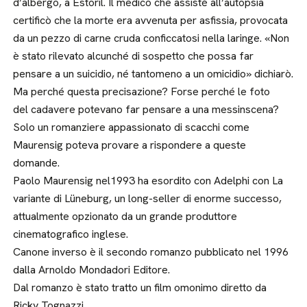
d’albergo, a Estoril. Il medico che assisté all’autopsia
certificò che la morte era avvenuta per asfissia, provocata
da un pezzo di carne cruda conficcatosi nella laringe. «Non
è stato rilevato alcunché di sospetto che possa far
pensare a un suicidio, né tantomeno a un omicidio» dichiarò.
Ma perché questa precisazione? Forse perché le foto
del cadavere potevano far pensare a una messinscena?
Solo un romanziere appassionato di scacchi come
Maurensig poteva provare a rispondere a queste
domande.
Paolo Maurensig nel1993 ha esordito con Adelphi con La
variante di Lüneburg, un long-seller di enorme successo,
attualmente opzionato da un grande produttore
cinematografico inglese.
Canone inverso è il secondo romanzo pubblicato nel 1996
dalla Arnoldo Mondadori Editore.
Dal romanzo è stato tratto un film omonimo diretto da
Ricky Tognazzi.