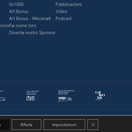
5×1000
Pubblicazioni
Art Bonus
Video
Art Bonus – Mecenati
Podcast
ecoro
Fai come loro
Diventa nostro Sponsor
Politica della privacy & Cookies
Policy social media
Close GDPR Cookie 
a
Rifiuta
Impostazioni