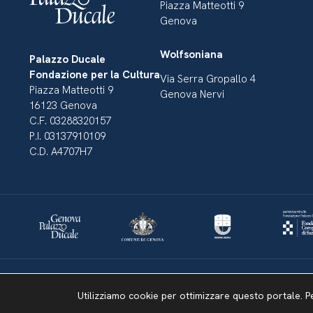
Piazza Matteotti 9
Genova
Wolfsoniana
Palazzo Ducale
Fondazione per la Cultura
Via Serra Gropallo 4
Piazza Matteotti 9
Genova Nervi
16123 Genova
C.F. 03288320157
P.I. 03137910109
C.D. A4707H7
Dichiarazione di accessibilità
Amministrazione Trasparente
Mappa del sito
Utilizziamo cookie per ottimizzare questo portale. P