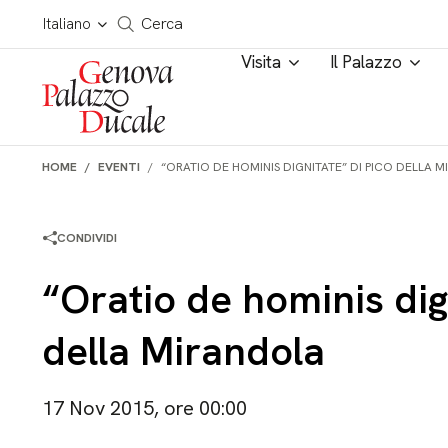
Salta al contenuto
Cerca in tutto il sito
Italiano
Cerca
Visita
Il Palazzo
HOME
EVENTI
“ORATIO DE HOMINIS DIGNITATE” DI PICO DELLA 
CONDIVIDI
“Oratio de hominis dig
della Mirandola
17 Nov 2015, ore 00:00