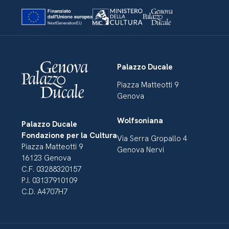
Palazzo Ducale
Piazza Matteotti 9
Genova
Wolfsoniana
Palazzo Ducale
Fondazione per la Cultura
Via Serra Gropallo 4
Piazza Matteotti 9
Genova Nervi
16123 Genova
C.F. 03288320157
P.I. 03137910109
C.D. A4707H7