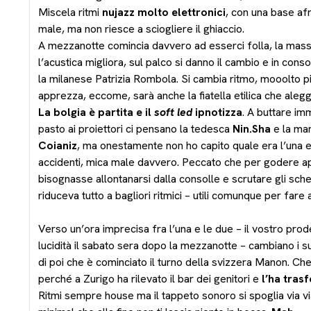
Miscela ritmi
nujazz molto elettronici
, con una base af
male, ma non riesce a sciogliere il ghiaccio.
A mezzanotte comincia davvero ad esserci folla, la mas
l’acustica migliora, sul palco si danno il cambio e in con
la milanese Patrizia Rombola. Si cambia ritmo, mooolto pi
apprezza, eccome, sarà anche la fiatella etilica che aleggi
La bolgia è partita e il
soft led
ipnotizza
. A buttare im
pasto ai proiettori ci pensano la tedesca
Nin.Sha
e la ma
Coianiz
, ma onestamente non ho capito quale era l’una e 
accidenti, mica male davvero. Peccato che per godere app
bisognasse allontanarsi dalla consolle e scrutare gli sche
riduceva tutto a bagliori ritmici – utili comunque per fare
Verso un’ora imprecisa fra l’una e le due – il vostro pro
lucidità il sabato sera dopo la mezzanotte – cambiano i s
di poi che è cominciato il turno della svizzera Manon. Ch
perché a Zurigo ha rilevato il bar dei genitori e
l’ha tras
Ritmi sempre house ma il tappeto sonoro si spoglia via v