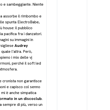
ro e sambeggiante. Niente
sa assorbe il rimbombo e
solle spunta ElectroBabe,
ù house: il pubblico
a pacifica fra i danzatori.
magini su immagini in
rsigliese
Audrey
quale l’altra. Però,
ieno i mix delle vj
rmoni, perché il soft led
 atmosfera.
de cronista non garantisce
uoni e capisco col senno
e mi è anche simpatica
formato in un discoclub
.
ia sempre di più, verso un