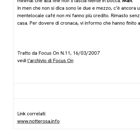
minimal che alla fine non ti lascia niente in bocca.
Mah
.
In men che non si dica sono le due e mezzo, c’è ancora u
mentelocale café non mi fanno più credito. Rimasto senz
casa. Per dovere di cronaca, vi informo che hanno finito a
Tratto da Focus On N.11, 16/03/2007
vedi
l’archivio di Focus On
Link correlati:
www.notterosa.info