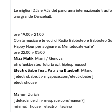
Le migliori DJs e VJs del panorama internazionale trasf
una grande Dancehall.
ore 19.00> 21.00
Con la musica e le voci di Radio Babboleo e Babboleo S
Happy Hour per sognare al Mentelocale-cafe’
ore 22.00 > 03.00
Mizz Malik
_Miami / Genova
afrofunkbeates_futurbrazil_hiphop_nusoul
ElectroBabe feat. Patrisha Bluebell
_Milano
[ electrobabe.it > myspace.com/electrobabe ]
electrohouse
Manon
_Zurich
[ dekadance.ch > myspace.com/manon7]
minimal _ house _ electro _ techno