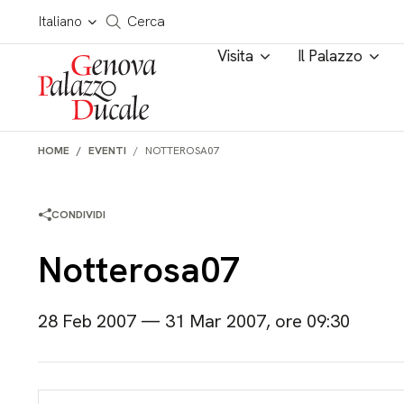
Salta al contenuto
Cerca in tutto il sito
Italiano
Cerca
Visita
Il Palazzo
HOME
EVENTI
NOTTEROSA07
CONDIVIDI
Notterosa07
28 Feb 2007 — 31 Mar 2007, ore 09:30