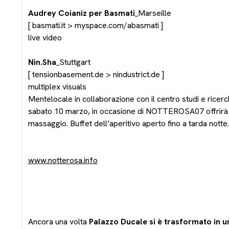
Audrey Coianiz per Basmati
_Marseille
[ basmati.it > myspace.com/abasmati ]
live video
Nin.Sha
_Stuttgart
[ tensionbasement.de > nindustrict.de ]
multiplex visuals
Mentelocale in collaborazione con il centro studi e ricerc
sabato 10 marzo, in occasione di NOTTEROSA07 offrirà a
massaggio. Buffet dell’aperitivo aperto fino a tarda notte.
www.notterosa.info
Ancora una volta
Palazzo Ducale si è trasformato in 