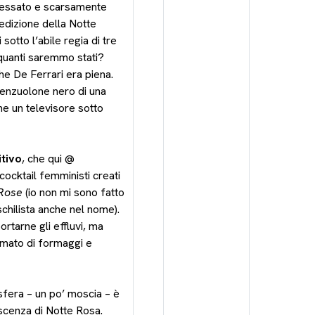
ngessato e scarsamente
 edizione della Notte
otto l’abile regia di tre
quanti saremmo stati?
che De Ferrari era piena.
 lenzuolone nero di una
me un televisore sotto
itivo
, che qui @
cocktail femministi creati
Rose
(io non mi sono fatto
chilista anche nel nome).
tarne gli effluvi, ma
umato di formaggi e
osfera – un po’ moscia – è
scenza di Notte Rosa.