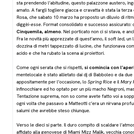
sta prendendo l’abitudine, questo palazzone austero, i
amato. A fargli togliere giacca e cravatta è stata la terza
Rosa, che sabato 10 marzo ha proposto un diluvio di ritmi s
diggèi-
esse
. Format consolidato e successo assicurato: 
Cinquemila, almeno
. Nel porticato non ci si stava, e an
Fra le novità più apprezzate di quest’anno, il
soft led
, un
dozzina di metri tappezzato di lucine, che funzionava co
acido e che ha rubato la scena ai proiettori.
Come ogni serata che si rispetti,
si comincia con l’aper
mentelocale è stato allietato dai dj di Babboleo e da due 
appositamente per l’occasione, lo
Spring Rice
e il
Mary 
infinocchiare ed ho optato per un più macho Negroni, mas
Tentazione suprema, non so come avete fatto voi a soppor
ogni volta che passavo a Matteotti c’era un nirvana prof
salumi che avrebbe steso chiunque.
Verso le dieci si parte. Il duro compito di scaldare l’atm
affidato alla genovese di Miami Mizz Malik, vecchia cono