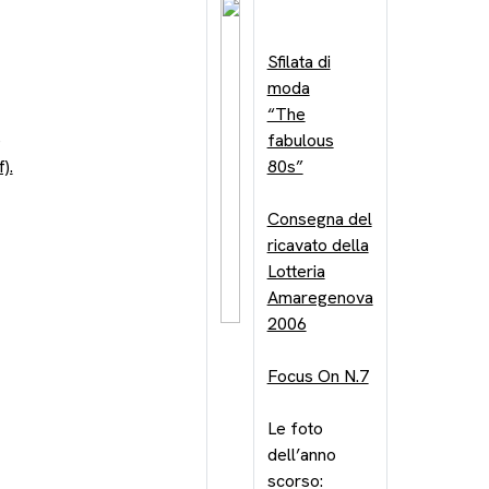
Sfilata di
moda
“The
e
fabulous
).
80s”
Consegna del
ricavato della
Lotteria
Amaregenova
2006
Focus On N.7
Le foto
dell’anno
scorso: