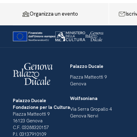
Organizza un evento
Iscri
Palazzo Ducale
Piazza Matteotti 9
Genova
Wolfsoniana
Palazzo Ducale
Fondazione per la Cultura
Via Serra Gropallo 4
Piazza Matteotti 9
Genova Nervi
16123 Genova
C.F. 03288320157
P.I. 03137910109